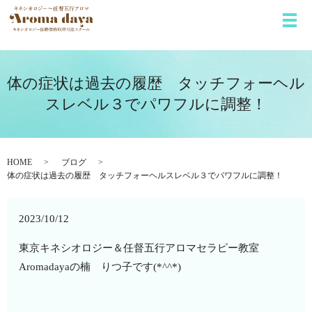
メ
体の症状は過去の履歴 タッチフォーヘル
スレベル３でパワフルに調整！
HOME
ブログ
体の症状は過去の履歴 タッチフォーヘルスレベル３でパワフルに調整！
2023/10/12
東京キネシオロジー＆任督五行アロマセラピー教室
Aromadayaの楠 りつ子です(*^^*)