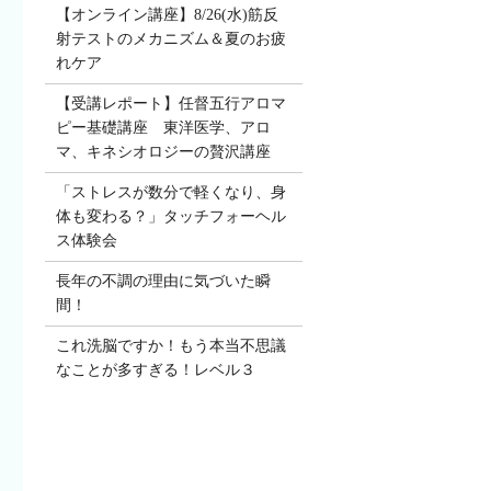
【オンライン講座】8/26(水)筋反
射テストのメカニズム＆夏のお疲
れケア
【受講レポート】任督五行アロマ
ピー基礎講座 東洋医学、アロ
マ、キネシオロジーの贅沢講座
「ストレスが数分で軽くなり、身
体も変わる？」タッチフォーヘル
ス体験会
長年の不調の理由に気づいた瞬
間！
これ洗脳ですか！もう本当不思議
なことが多すぎる！レベル３