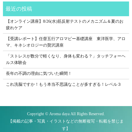
【オンライン講座】8/26(水)筋反射テストのメカニズム＆夏のお
疲れケア
【受講レポート】任督五行アロマピー基礎講座 東洋医学、アロ
マ、キネシオロジーの贅沢講座
「ストレスが数分で軽くなり、身体も変わる？」タッチフォーヘ
ルス体験会
長年の不調の理由に気づいた瞬間！
これ洗脳ですか！もう本当不思議なことが多すぎる！レベル３
Copyright © Aroma daya All Rights Reserved.
【掲載の記事・写真・イラストなどの無断複写・転載を禁じま
す】