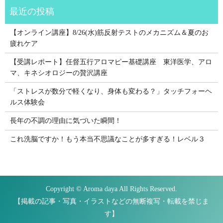
【オンライン講座】8/26(水)筋反射テストのメカニズム＆夏のお
疲れケア
【受講レポート】任督五行アロマピー基礎講座 東洋医学、アロ
マ、キネシオロジーの贅沢講座
「ストレスが数分で軽くなり、身体も変わる？」タッチフォーヘ
ルス体験会
長年の不調の理由に気づいた瞬間！
これ洗脳ですか！もう本当不思議なことが多すぎる！レベル３
Copyright © Aroma daya All Rights Reserved.
【掲載の記事・写真・イラストなどの無断複写・転載を禁じま
す】