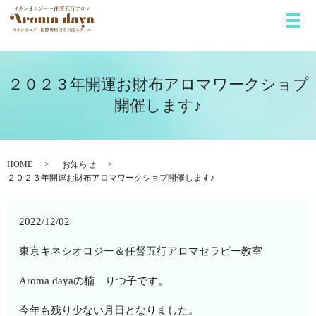
メ
２０２３年開運お財布アロマワークショプ
開催します♪
HOME
お知らせ
２０２３年開運お財布アロマワークショプ開催します♪
2022/12/02
東京キネシオロジー＆任督五行アロマセラピー教室
Aroma dayaの楠 りつ子です。
今年も残り少ない月日となりました。