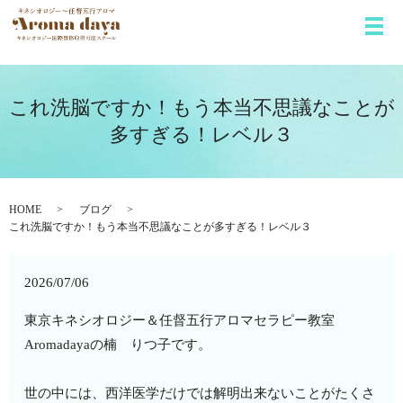
メ
これ洗脳ですか！もう本当不思議なことが
多すぎる！レベル３
HOME
ブログ
これ洗脳ですか！もう本当不思議なことが多すぎる！レベル３
2026/07/06
東京キネシオロジー＆任督五行アロマセラピー教室
Aromadayaの楠 りつ子です。
世の中には、西洋医学だけでは解明出来ないことがたくさ