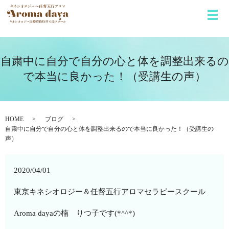
メ
自粛中に自分で自分の心と体を調整出来るの
で本当に良かった！（受講生の声）
HOME
ブログ
自粛中に自分で自分の心と体を調整出来るので本当に良かった！（受講生の
声）
2020/04/01
東京キネシオロジー＆任督五行アロマセラピースクール
Aroma dayaの楠 りつ子です(*^^*)