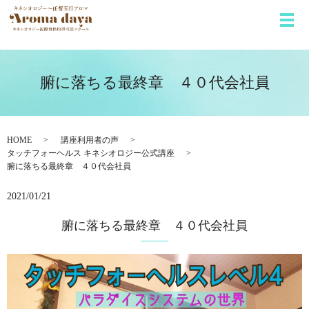
メ
腑に落ちる最終章 ４０代会社員
HOME
講座利用者の声
タッチフォーヘルス キネシオロジー公式講座
腑に落ちる最終章 ４０代会社員
2021/01/21
腑に落ちる最終章 ４０代会社員