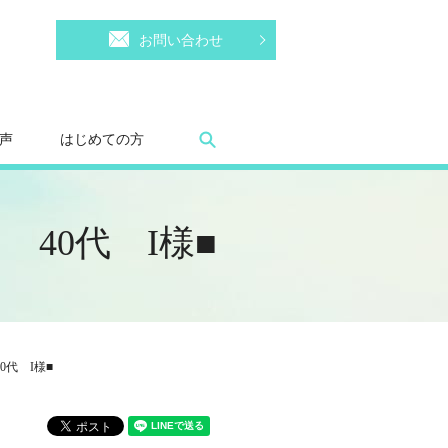
お問い合わせ
search
声
はじめての方
40代 I様■
代 I様■