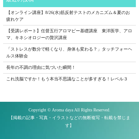
【オンライン講座】8/26(水)筋反射テストのメカニズム＆夏のお
疲れケア
【受講レポート】任督五行アロマピー基礎講座 東洋医学、アロ
マ、キネシオロジーの贅沢講座
「ストレスが数分で軽くなり、身体も変わる？」タッチフォーヘ
ルス体験会
長年の不調の理由に気づいた瞬間！
これ洗脳ですか！もう本当不思議なことが多すぎる！レベル３
Copyright © Aroma daya All Rights Reserved.
【掲載の記事・写真・イラストなどの無断複写・転載を禁じま
す】