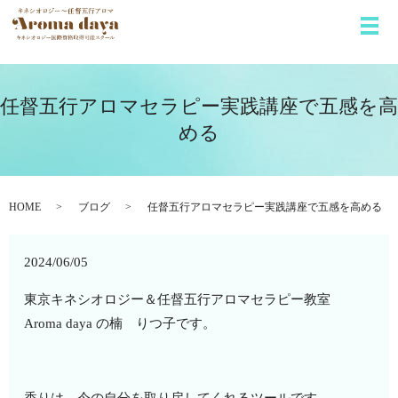
メ
任督五行アロマセラピー実践講座で五感を高
める
HOME
ブログ
任督五行アロマセラピー実践講座で五感を高める
2024/06/05
東京キネシオロジー＆任督五行アロマセラピー教室
Aroma daya の楠 りつ子です。
香りは、今の自分を取り戻してくれるツールです。